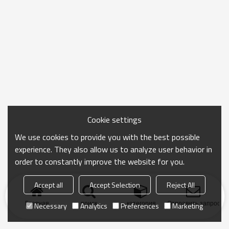
Cookie settings
We use cookies to provide you with the best possible
experience. They also allow us to analyze user behavior in
order to constantly improve the website for you.
Accept all
Accept Selection
Reject All
Главная
поиск
категория
Отправить запрос
Necessary
Analytics
Preferences
Marketing