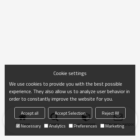
Cookie settings
We use cookies to provide you with the best possible
experience. They also allow us to analyze user behavior in
order to constantly improve the website for you.
Accept all
Accept Selection
Reject All
Главная
поиск
категория
Отправить запрос
Necessary
Analytics
Preferences
Marketing